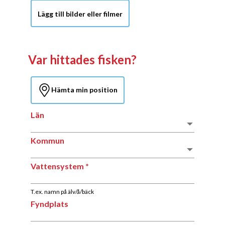
Lägg till bilder eller filmer
Lägg till bilder eller filmer
Var hittades fisken?
Hämta min position
Hämta min position
Län
Län
Kommun
Kommun
Vattensystem
Vattensystem
T.ex. namn på älv/å/bäck
Fyndplats
Fyndplats