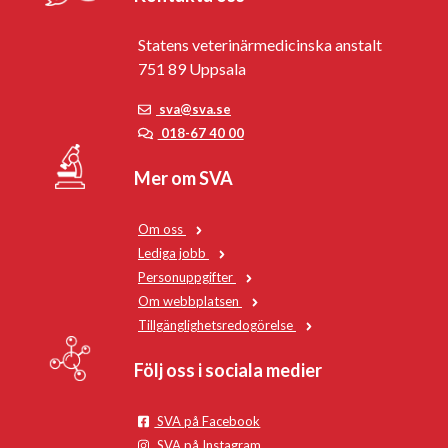
Statens veterinärmedicinska anstalt
751 89 Uppsala
sva@sva.se
018-67 40 00
Mer om SVA
Om oss
Lediga jobb
Personuppgifter
Om webbplatsen
Tillgänglighetsredogörelse
Följ oss i sociala medier
SVA på Facebook
SVA på Instagram