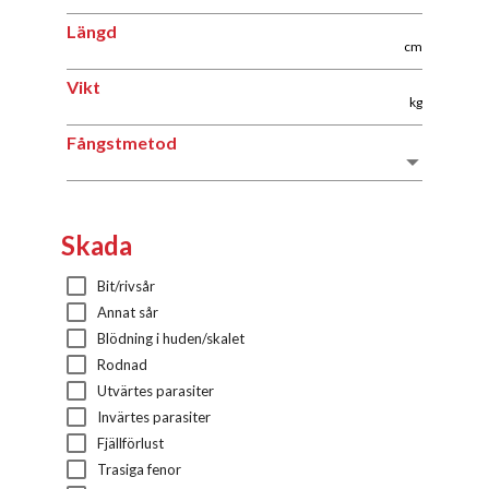
Längd
Längd
cm
Vikt
Vikt
kg
Fångstmetod
Fångstmetod
Skada
Bit/rivsår
Annat sår
Blödning i huden/skalet
Rodnad
Utvärtes parasiter
Invärtes parasiter
Fjällförlust
Trasiga fenor